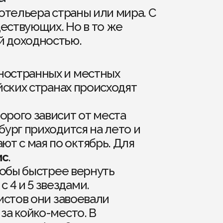
отельера страны или мира. С
ествующих. Но в то же
й доходностью.
иностранных и местных
ейских странах происходят
орого зависит от места
ург приходится на лето и
т с мая по октябрь. Для
ис
.
тобы быстрее вернуть
 4 и 5 звездами.
ристов они завоевали
за койко-место. В