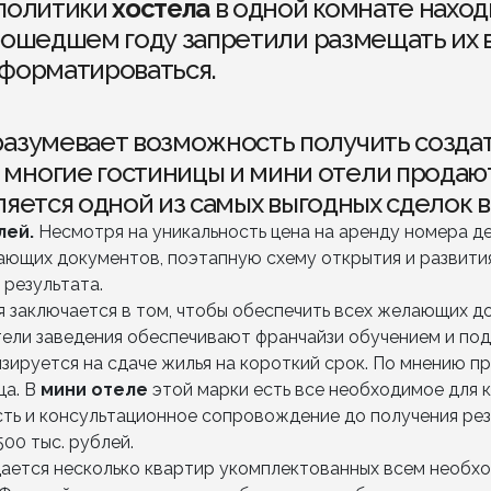
 политики
хостела
в одной комнате находи
 прошедшем году запретили размещать их 
еформатироваться.
разумевает возможность получить созда
многие гостиницы и мини отели продают
яется одной из самых выгодных сделок в
лей.
Несмотря на уникальность цена на аренду номера д
ющих документов, поэтапную схему открытия и развития 
результата.
ия заключается в том, чтобы обеспечить всех желающих 
тели заведения обеспечивают франчайзи обучением и по
изируется на сдаче жилья на короткий срок. По мнению п
ца. В
мини отеле
этой марки есть все необходимое для 
ь и консультационное сопровождение до получения рез
500 тыс. рублей.
дается несколько квартир укомплектованных всем необх