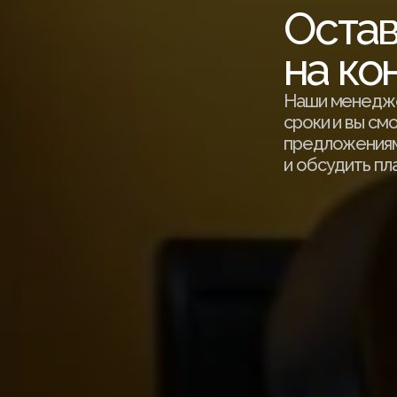
Остав
на ко
Наши менедже
сроки и вы см
предложениям
и обсудить пл