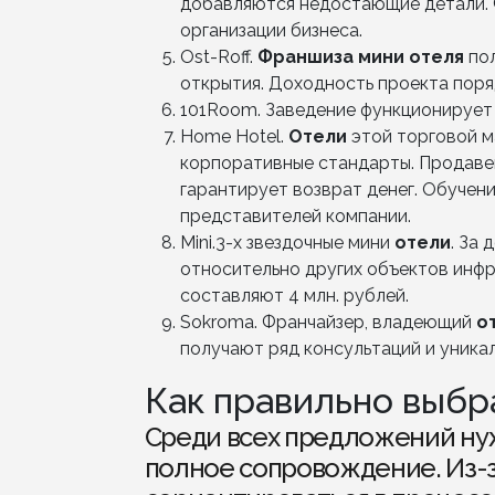
добавляются недостающие детали. 
организации бизнеса.
Ost-Roff.
Франшиза мини отеля
пол
открытия. Доходность проекта поря
101Room. Заведение функционирует 
Home Hotel.
Отели
этой торговой м
корпоративные стандарты. Продав
гарантирует возврат денег. Обучен
представителей компании.
Mini.3-х звездочные мини
отели
. За
относительно других объектов инфр
составляют 4 млн. рублей.
Sokroma. Франчайзер, владеющий
о
получают ряд консультаций и уника
Как правильно выбр
Среди всех предложений нуж
полное сопровождение. Из-з