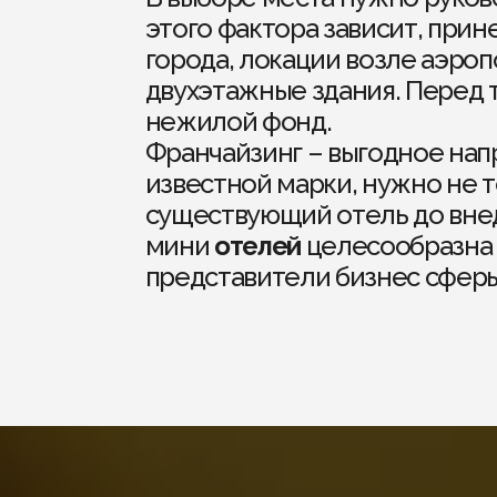
этого фактора зависит, при
города, локации возле аэро
двухэтажные здания. Перед 
нежилой фонд.
Франчайзинг – выгодное нап
известной марки, нужно не т
существующий отель до внед
мини
отелей
целесообразна 
представители бизнес сферы