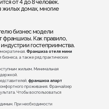
тся от 4 до 8 человек.
в жилых домах, многие
телю бизнес модели
 франшизы. Как правило,
 индустрии гостеприимства.
емократичная.
Франшиза отеля мини
бизнеса, а также ряд практических
доступным жильем. Минимальная
ддержкой.
редставителей,
франшиза апарт
комфортного проживания. Франчайзер
ультата. Чтобы воспользоваться
одимым. При необходимости