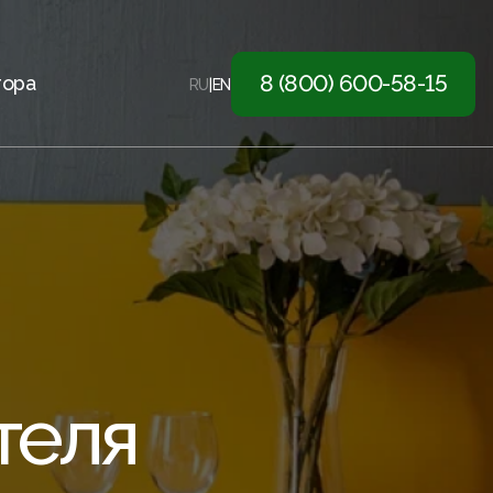
8 (800) 600-58-15
тора
RU
|
EN
теля