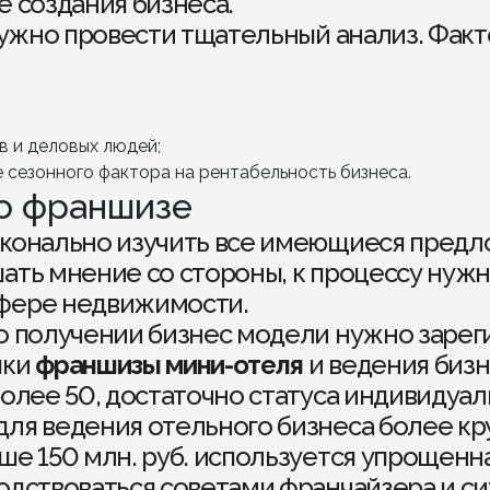
е создания бизнеса.
ужно провести тщательный анализ. Факт
в и деловых людей;
 сезонного фактора на рентабельность бизнеса.
по франшизе
сконально изучить все имеющиеся пред
ать мнение со стороны, к процессу нужн
фере недвижимости.
о получении бизнес модели нужно зареги
пки
франшизы мини-отеля
и ведения бизн
более 50, достаточно статуса индивидуа
ля ведения отельного бизнеса более кр
ше 150 млн. руб. используется упрощенн
одствоваться советами франчайзера и си