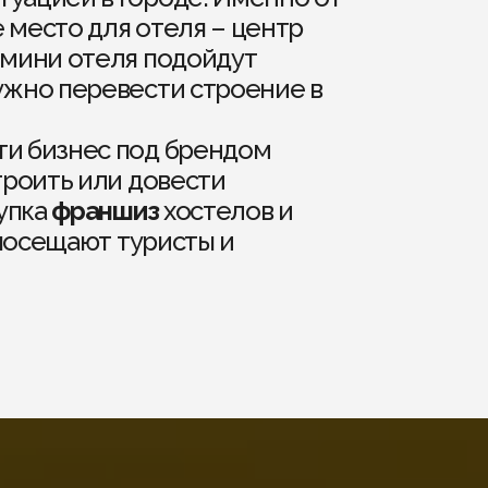
е место для отеля – центр
 мини отеля подойдут
нужно перевести строение в
ти бизнес под брендом
троить или довести
упка
франшиз
хостелов и
 посещают туристы и