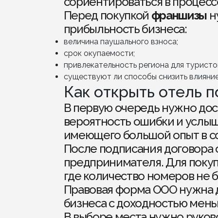
сориентироваться в процесс
Перед покупкой
франшизы
н
прибыльность бизнеса:
величина паушального взноса;
срок окупаемости;
привлекательность региона для туристо
существуют ли способы снизить влияние
Как открыть отель 
В первую очередь нужно до
вероятность ошибки и услыш
имеющего большой опыт в с
После подписания договора 
предпринимателя. Для поку
где количество номеров не 
Правовая форма ООО нужна д
бизнеса с доходностью мень
В выборе места нужно руков