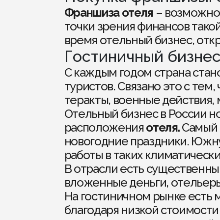
Франшиза
отеля
– возможнос
точки зрения финансов тако
время отельный бизнес, отк
Гостиничный бизнес
С каждым годом страна стан
туристов. Связано это с тем
теракты, военные действия,
Отельный бизнес в России но
расположения
отеля.
Самый 
новогодние праздники. Южну
работы в таких климатическ
В отрасли есть существенн
вложенные деньги, отельеры
На гостиничном рынке есть
благодаря низкой стоимости 