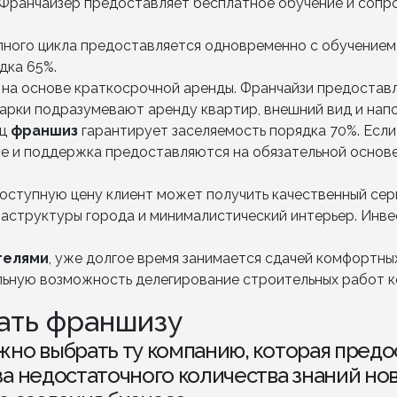
Франчайзер предоставляет бесплатное обучение и сопр
ного цикла предоставляется одновременно с обучением 
дка 65%.
на основе краткосрочной аренды. Франчайзи предоставл
арки подразумевают аренду квартир, внешний вид и нап
ец
франшиз
гарантирует заселяемость порядка 70%. Если
ие и поддержка предоставляются на обязательной основ
 доступную цену клиент может получить качественный се
аструктуры города и минималистический интерьер. Инве
телями
, уже долгое время занимается сдачей комфортных
льную возможность делегирование строительных работ 
ать франшизу
но выбрать ту компанию, которая пред
а недостаточного количества знаний но