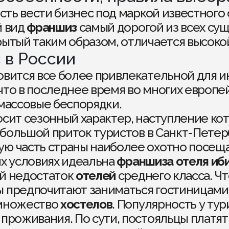
ть вести бизнес под маркой известного 
й вид
франшиз
самый дорогой из всех сущ
рытый таким образом, отличается высоко
 в России
овится все более привлекательной для 
, что в последнее время во многих европ
 массовые беспорядки.
сит сезонный характер, наступление кот
большой приток туристов в Санкт-Петерб
ю часть страны наиболее охотно посещаю
их условиях идеальна
франшиза отеля иб
ый недостаток
отелей
среднего класса. Ч
 предпочитают заниматься гостиницами с
 множество
хостелов
. Популярность у ту
проживания. По сути, постояльцы платят 