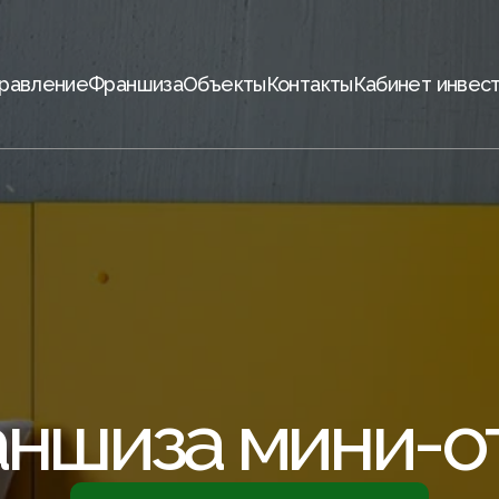
равление
Франшиза
Объекты
Контакты
Кабинет инвес
ншиза мини-о