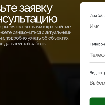
ьте заявку
нсультацию
Имя (об
ры свяжутся с вами в кратчайшие
ожете ознакомиться с актуальными
и, подробно узнать об объектах
ан дальнейшей работы
Телефон
Вид сот