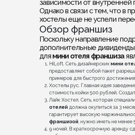
зависимости от внутренней
Однако в связи с тем, что в
хостелы еще не успели пер
Обзор франшиз
Поскольку направление под
дополнительные дивиденды 
для
мини отеля франшиза
явл
HiLoft. Сеть дизайнерских
мини
оте
предоставляет собой пакет разреша
примеров для быстрого достижения 
Хостелы рус. Главная идея заведен
стоимость койки 500 рублей. Созда
Лайк Хостел. Сеть, которая специал
отелей
должна окупиться за 3 меся
гарантирует высокую маржинальност
франшизой
, нужно иметь не менее 
9 ночей. В краткосрочную аренду с